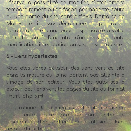
réserve la possibilité de modifier, d'interrompre
temporairement ou de façon permanente, toute
ou une partie du site, sans préavis. Domaine de
Malavieille ci dessus dénommée ne pourra en
aucun cas être tenue pour responsable à votre
encontre ou à l'encontre d'un tiers de toute
modification, interruption ou suspension du site.
5 - Liens hypertextes
Vous êtes libres d'établir des liens vers ce site
dans la mesure où ils ne portent pas atteinte à
l'image de son éditeur. Vous êtes autorisés à
établir des liens vers les pages du site au format
: html, php, xml.
La pratique du framing est interdite de même
que toute autre pratique ou technique
susceptible d'engendrer une confusion dans
l'esprit du public.