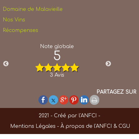
Domaine de Malavieille
Nos Vins
Récompenses
5
e
c
3
Avis
PARTAGEZ SUR
2021 - Créé par l'
ANFCI -
Mentions Légales
-
À propos de l'ANFCI
&
CGU